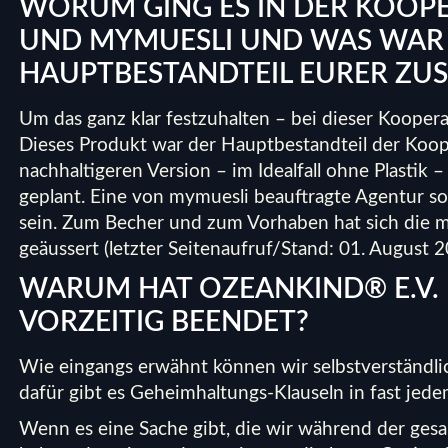
WORUM GING ES IN DER KOOP
UND MYMUESLI UND WAS WAR
HAUPTBESTANDTEIL EURER ZU
Um das ganz klar festzuhalten – bei dieser Kooper
Dieses Produkt war der Hauptbestandteil der Koop
nachhaltigeren Version – im Idealfall ohne Plasti
geplant. Eine von mymuesli beauftragte Agentur so
sein. Zum Becher und zum Vorhaben hat sich die
geäussert (letzter Seitenaufruf/Stand: 01. August 2
WARUM HAT OZEANKIND® E.V.
VORZEITIG BEENDET?
Wie eingangs erwähnt können wir selbstverständli
dafür gibt es Geheimhaltungs-Klauseln in fast jed
Wenn es eine Sache gibt, die wir während der ges