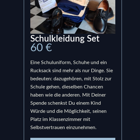
Schulkleidung Set
Ru
60 €
15
Eine Schuluniform, Schuhe und ein
Ein S
Rucksack sind mehr als nur Dinge. Sie
bege
bedeuten: dazugehören, mit Stolz zur
Prod
Schule gehen, dieselben Chancen
uns,
haben wie die anderen. Mit Deiner
berei
Spende schenkst Du einem Kind
bedeu
Würde und die Möglichkeit, seinen
Schul
Platz im Klassenzimmer mit
sond
Selbstvertrauen einzunehmen.
und e