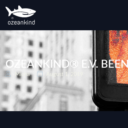
OZEANKIND® E.V. BEE
Micha
August 1, 2019