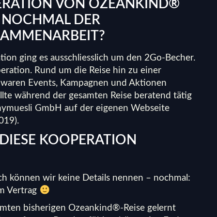
ERATION VON OZEANKIND®
 NOCHMAL DER
SAMMENARBEIT?
ation ging es ausschliesslich um den 2Go-Becher.
eration. Rund um die Reise hin zu einer
k – waren Events, Kampagnen und Aktionen
llte während der gesamten Reise beratend tätig
 mymuesli GmbH auf der eigenen
Webseite
019).
 DIESE KOOPERATION
ch können wir keine Details nennen – nochmal:
em Vertrag
amten bisherigen Ozeankind®-Reise gelernt