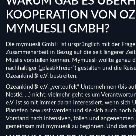
WARUM GAB ES ÜBERH
KOOPERATION VON OZ
MYMUESLI GMBH?
Die mymuesli GmbH ist ursprünglich mit der Frage
Zusammenarbeit in Bezug auf die seit längerer Zei
Müslis vorstellen können. Mymuesli wollte genau d
nachhaltiger („plastikfreier“) gestalten und die Re
Ozeankind® e.V. bestreiten.
Ozeankind® e.V. „verteufelt“ Unternehmen (bis au
Nestlé, …) nicht, vielmehr geht es um Verantwor
e.V. ist somit immer daran interessiert, wenn sic
Planeten bewusst werden und sie sich auch noch öf
Vorstand nach intensiven, tollen und angenehmen 
gemeinsam mit mymuesli zu beginnen. Und das seh