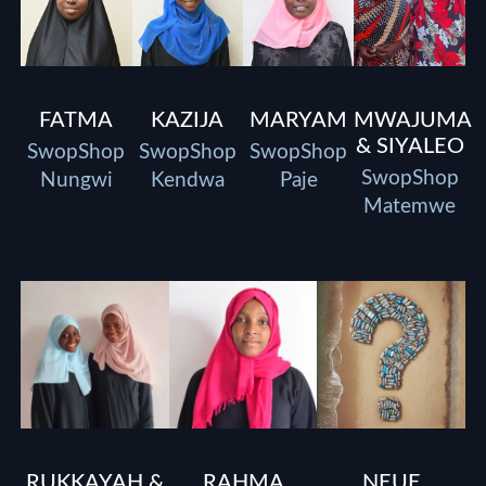
FATMA
KAZIJA
MARYAM
MWAJUMA
& SIYALEO
SwopShop
SwopShop
SwopShop
SwopShop
Nungwi
Kendwa
Paje
Matemwe
RUKKAYAH &
RAHMA
NEUE