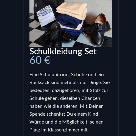
Schulkleidung Set
Ru
60 €
15
Eine Schuluniform, Schuhe und ein
Ein S
Rucksack sind mehr als nur Dinge. Sie
bege
bedeuten: dazugehören, mit Stolz zur
Prod
Schule gehen, dieselben Chancen
uns,
haben wie die anderen. Mit Deiner
berei
Spende schenkst Du einem Kind
bedeu
Würde und die Möglichkeit, seinen
Schul
Platz im Klassenzimmer mit
sond