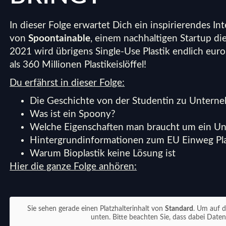
In dieser Folge erwartet Dich ein inspirierendes 
von
Spoontainable
, einem nachhaltigen Startup die 
2021 wird übrigens Single-Use Plastik endlich eu
als 360 Millionen Plastikeislöffel!
Du erfährst in dieser Folge:
Die Geschichte von der Studentin zu Untern
Was ist ein Spoony?
Welche Eigenschaften man braucht um ein Un
Hintergrundinformationen zum EU Einweg Pl
Warum Bioplastik keine Lösung ist
Hier die ganze Folge anhören:
Sie sehen gerade einen Platzhalterinhalt von
Standard
. Um auf d
unten. Bitte beachten Sie, dass dabei Date