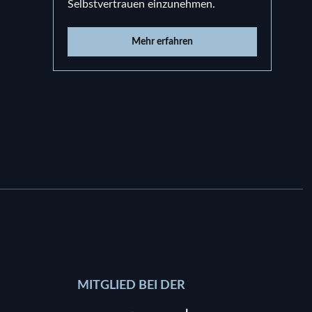
Selbstvertrauen einzunehmen.
und e
Mehr erfahren
MITGLIED BEI DER