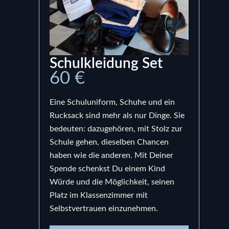
Schulkleidung Set
Ru
60 €
15
Eine Schuluniform, Schuhe und ein
Ein S
Rucksack sind mehr als nur Dinge. Sie
bege
bedeuten: dazugehören, mit Stolz zur
Prod
Schule gehen, dieselben Chancen
uns,
haben wie die anderen. Mit Deiner
berei
Spende schenkst Du einem Kind
bedeu
Würde und die Möglichkeit, seinen
Schul
Platz im Klassenzimmer mit
sond
Selbstvertrauen einzunehmen.
und e