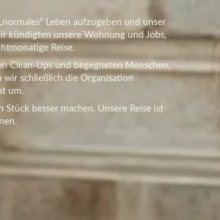
 „normales“ Leben aufzugeben und unser
 Wir kündigten unsere Wohnung und Jobs,
htmonatige Reise.
rten Clean-Ups und begegneten Menschen,
wir schließlich die Organisation
at um.
n Stück besser machen. Unsere Reise ist
nen.