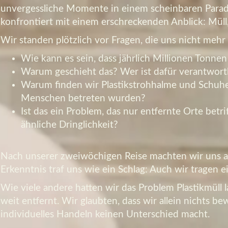
unvergessliche Momente in einem scheinbaren Paradi
konfrontiert mit einem erschreckenden Anblick: Müll, 
Wir standen plötzlich vor Fragen, die uns nicht mehr 
Wie kann es sein, dass jährlich Millionen Tonne
Warum geschieht das? Wer ist dafür verantwort
Warum finden wir Plastikstrohhalme und Schuhe 
Menschen betreten wurden?
Ist das ein Problem, das nur entfernte Orte betri
ähnliche Dringlichkeit?
Nach unserer zweiwöchigen Reise machten wir uns a
Erkenntnis traf uns wie ein Schlag: Auch wir tragen e
Wie viele andere hatten wir das Problem Plastikmüll l
weit entfernt. Wir glaubten, dass wir allein nichts b
individuelles Handeln keinen Unterschied macht.