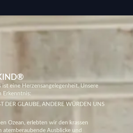
KIND®
s ist eine Herzensangelegenheit. Unsere
n Erkenntnis:
ST DER GLAUBE, ANDERE WÜRDEN UNS
en Ozean, erlebten wir den krassen
en atemberaubende Ausblicke und