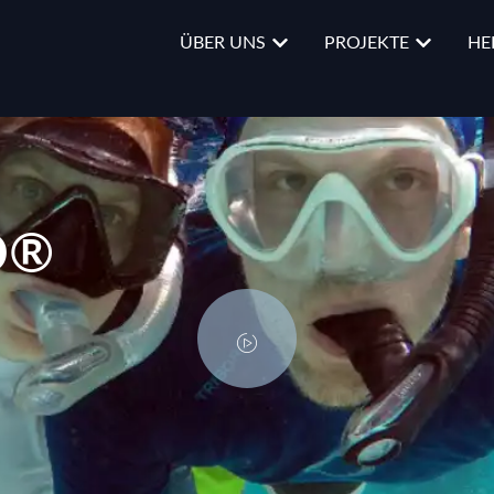
ÜBER UNS
PROJEKTE
HE
D®