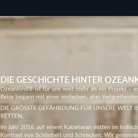
DIE GESCHICHTE HINTER OZEAN
Ozeankind® ist für uns weit mehr als ein Projekt – e
Reise begann mit einer einfachen, aber tiefgreifende
DIE GRÖSSTE GEFÄHRDUNG FÜR UNSERE WELT I
RETTEN.
Im Jahr 2016, auf einem Katamaran mitten im Indisch
Kontrast von Schönheit und Schrecken. Wir genoss