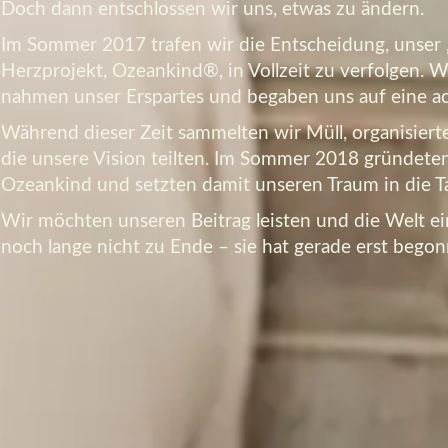
Doch dann entschlossen wir uns, etwas zu ändern.
Im Sommer 2017 trafen wir die Entscheidung, unser
Herzprojekt, Ozeankind®, in Vollzeit zu verfolgen.
nahmen unser Erspartes und begaben uns auf eine ac
Während dieser Zeit sammelten wir Müll, organisie
die unsere Vision teilten. Im Sommer 2018 gründeten 
Ozeankind und setzten damit unseren Traum in die T
Wir möchten unseren Beitrag leisten und die Welt ei
noch lange nicht zu Ende – sie hat gerade erst begon