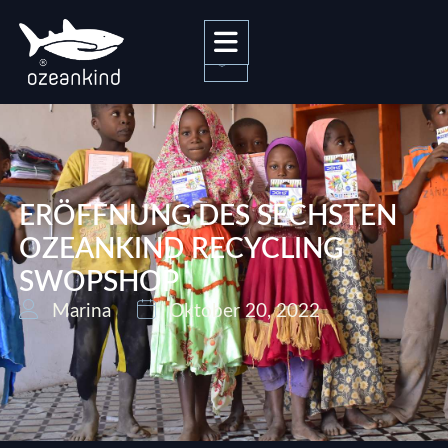
0
ERÖFFNUNG DES SECHSTEN
OZEANKIND RECYCLING
SWOPSHOP
Marina
Oktober 20, 2022