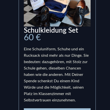
Schulkleidung Set
Ru
60 €
15
Eine Schuluniform, Schuhe und ein
Ein S
Rucksack sind mehr als nur Dinge. Sie
bege
bedeuten: dazugehören, mit Stolz zur
Prod
Schule gehen, dieselben Chancen
uns,
haben wie die anderen. Mit Deiner
berei
Spende schenkst Du einem Kind
bedeu
Würde und die Möglichkeit, seinen
Schul
Platz im Klassenzimmer mit
sond
Selbstvertrauen einzunehmen.
und e