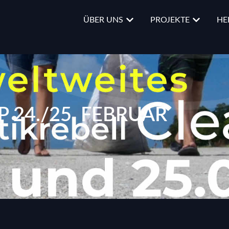
ÜBER UNS
PROJEKTE
HE
 24./25. FEBRUAR