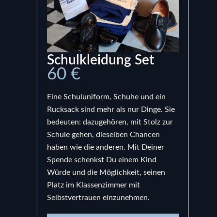
Schulkleidung Set
Ru
60 €
15
Eine Schuluniform, Schuhe und ein
Ein S
Rucksack sind mehr als nur Dinge. Sie
bege
bedeuten: dazugehören, mit Stolz zur
Prod
Schule gehen, dieselben Chancen
uns,
haben wie die anderen. Mit Deiner
berei
Spende schenkst Du einem Kind
bedeu
Würde und die Möglichkeit, seinen
Schul
Platz im Klassenzimmer mit
sond
Selbstvertrauen einzunehmen.
und e