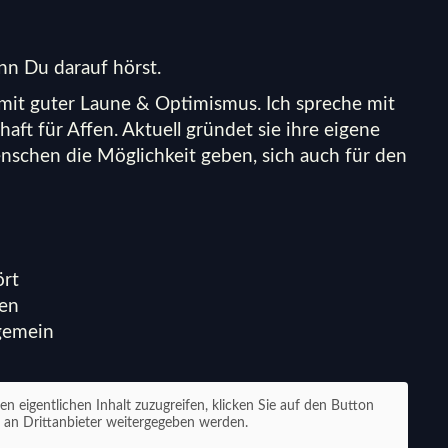
nn Du darauf hörst.
t mit guter Laune & Optimismus. Ich spreche mit
aft für Affen. Aktuell gründet sie ihre eigene
nschen die Möglichkeit geben, sich auch für den
ört
zen
lgemein
en eigentlichen Inhalt zuzugreifen, klicken Sie auf den Button
n an Drittanbieter weitergegeben werden.