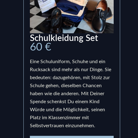
Schulkleidung Set
Ru
60 €
15
Eine Schuluniform, Schuhe und ein
Ein S
Rucksack sind mehr als nur Dinge. Sie
bege
bedeuten: dazugehören, mit Stolz zur
Prod
Schule gehen, dieselben Chancen
uns,
haben wie die anderen. Mit Deiner
berei
Spende schenkst Du einem Kind
bedeu
Würde und die Möglichkeit, seinen
Schul
Platz im Klassenzimmer mit
sond
Selbstvertrauen einzunehmen.
und e