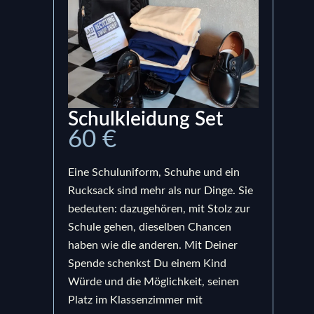
Schulkleidung Set
Ru
60 €
15
Eine Schuluniform, Schuhe und ein
Ein S
Rucksack sind mehr als nur Dinge. Sie
bege
bedeuten: dazugehören, mit Stolz zur
Prod
Schule gehen, dieselben Chancen
uns,
haben wie die anderen. Mit Deiner
berei
Spende schenkst Du einem Kind
bedeu
Würde und die Möglichkeit, seinen
Schul
Platz im Klassenzimmer mit
sond