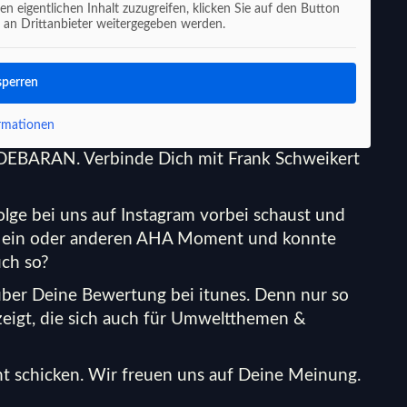
en eigentlichen Inhalt zuzugreifen, klicken Sie auf den Button
n an Drittanbieter weitergegeben werden.
sperren
rmationen
LDEBARAN.
Verbinde Dich mit
Frank Schweikert
lge bei uns auf Instagram vorbei schaust und
den ein oder anderen AHA Moment und konnte
auch so?
 über Deine Bewertung bei itunes. Denn nur so
eigt, die sich auch für Umweltthemen &
t schicken.
Wir freuen uns auf Deine Meinung.