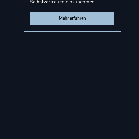
Selbstvertrauen einzunehmen.
und e
Mehr erfahren