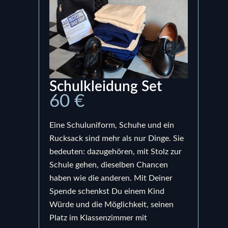
Schulkleidung Set
Ru
60 €
15
Eine Schuluniform, Schuhe und ein
Ein S
Rucksack sind mehr als nur Dinge. Sie
bege
bedeuten: dazugehören, mit Stolz zur
Prod
Schule gehen, dieselben Chancen
uns,
haben wie die anderen. Mit Deiner
berei
Spende schenkst Du einem Kind
bedeu
Würde und die Möglichkeit, seinen
Schul
Platz im Klassenzimmer mit
sond