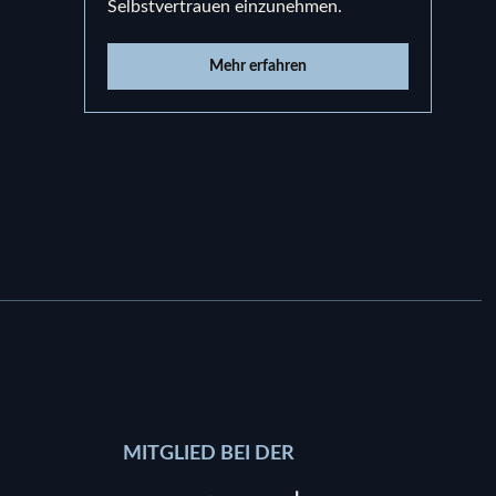
Selbstvertrauen einzunehmen.
und e
Mehr erfahren
MITGLIED BEI DER